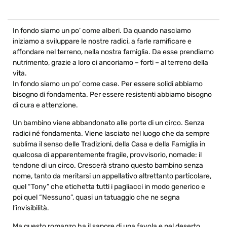
In fondo siamo un po’ come alberi. Da quando nasciamo
iniziamo a sviluppare le nostre radici, a farle ramificare e
affondare nel terreno, nella nostra famiglia. Da esse prendiamo
nutrimento, grazie a loro ci ancoriamo – forti – al terreno della
vita.
In fondo siamo un po’ come case. Per essere solidi abbiamo
bisogno di fondamenta. Per essere resistenti abbiamo bisogno
di cura e attenzione.
Un bambino viene abbandonato alle porte di un circo. Senza
radici né fondamenta. Viene lasciato nel luogo che da sempre
sublima il senso delle Tradizioni, della Casa e della Famiglia in
qualcosa di apparentemente fragile, provvisorio, nomade: il
tendone di un circo. Crescerà strano questo bambino senza
nome, tanto da meritarsi un appellativo altrettanto particolare,
quel “Tony” che etichetta tutti i pagliacci in modo generico e
poi quel “Nessuno”, quasi un tatuaggio che ne segna
l’invisibilità.
Ma questo romanzo ha il sapore di una favola e nel deserto