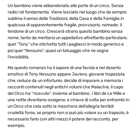
Un bambino viene abbandonato alle porte di un circo. Senza
radici né fondamenta. Viene lasciato nel luogo che da sempre
sublima il senso delle Tradizioni, della Casa e della Famiglia in
qualcosa di apparentemente fragile, provvisorio, nomade: il
tendone di un circo. Crescerà strano questo bambino senza
nome, tanto da meritarsi un appellativo altrettanto particolare,
quel “Tony” che etichetta tutti i pagliacci in modo generico e
poi quel “Nessuno”, quasi un tatuaggio che ne segna
l’invisibilità.
Ma questo romanzo ha il sapore di una favola e nel deserto
emotivo di Tony Nessuno appare Javiera, giovane trapezista
che, reduce da un infortunio, decide di imparare a memoria i
racconti contenuti negli antichi volumi che Malachia, il capo
del Circo ha “ricevuto”, insieme al bambino. I libri de Le Mille e
una notte diventano ossigeno, e chiave di volta per entrambi.In
un Circo che cela sotto la maschera dell’allegria terribili
crudeltà forse, se proprio non si può più volare su un trapezio, è
necessario farlo con altri mezzi.Il potere del racconto, per
esempio.