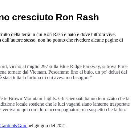
no cresciuto Ron Rash
 frutto della terra in cui Ron Rash è nato e dove tutt’ora vive.
fa dall’autore stesso, non ho potuto che rivedere alcune pagine di
rd, vicino al miglio 297 sulla Blue Ridge Parkway, si trova Price
na tornato dal Vietnam. Pescammo fino al buio, un po' delusi dal
 è stata tutta la fortuna di cui avevamo bisogno.”
ere le Brown Mountain Lights. Gli scienziati hanno teorizzato che la
radizione locale sostiene che le luci vaganti siano lanterne trasportate
 zie venivano qui con i loro accompagnatori, ma sospetto che la loro
Garden&Gun
nel giugno del 2021.