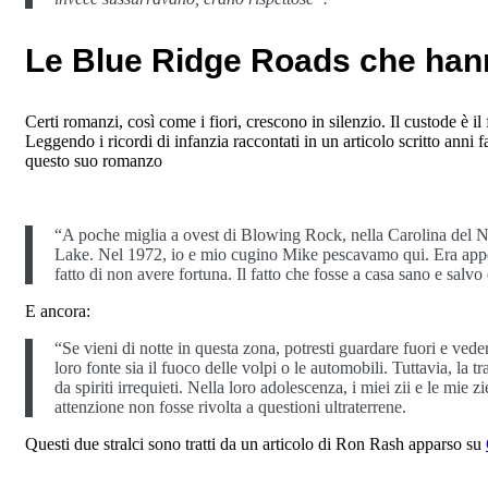
Le Blue Ridge Roads che han
Certi romanzi, così come i fiori, crescono in silenzio. Il custode è il
Leggendo i ricordi di infanzia raccontati in un articolo scritto anni 
questo suo romanzo
“A poche miglia a ovest di Blowing Rock, nella Carolina del No
Lake. Nel 1972, io e mio cugino Mike pescavamo qui. Era appe
fatto di non avere fortuna. Il fatto che fosse a casa sano e salvo
E ancora:
“Se vieni di notte in questa zona, potresti guardare fuori e ved
loro fonte sia il fuoco delle volpi o le automobili. Tuttavia, la t
da spiriti irrequieti. Nella loro adolescenza, i miei zii e le mie
attenzione non fosse rivolta a questioni ultraterrene.
Questi due stralci sono tratti da un articolo di Ron Rash apparso su