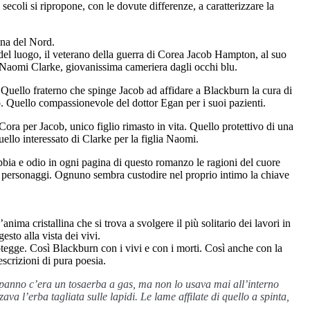
secoli si ripropone, con le dovute differenze, a caratterizzare la
ina del Nord.
i del luogo, il veterano della guerra di Corea Jacob Hampton, al suo
a Naomi Clarke, giovanissima cameriera dagli occhi blu.
Quello fraterno che spinge Jacob ad affidare a Blackburn la cura di
 Quello compassionevole del dottor Egan per i suoi pazienti.
Cora per Jacob, unico figlio rimasto in vita. Quello protettivo di una
uello interessato di Clarke per la figlia Naomi.
rabbia e odio in ogni pagina di questo romanzo le ragioni del cuore
tti personaggi. Ognuno sembra custodire nel proprio intimo la chiave
ima cristallina che si trova a svolgere il più solitario dei lavori in
esto alla vista dei vivi.
rotegge. Così Blackburn con i vivi e con i morti. Così anche con la
escrizioni di pura poesia.
panno c’era un tosaerba a gas, ma non lo usava mai all’interno
va l’erba tagliata sulle lapidi. Le lame affilate di quello a spinta,