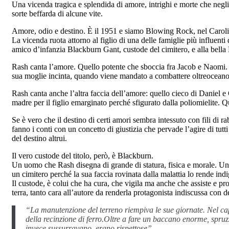
Una vicenda tragica e splendida di amore, intrighi e morte che negli 
sorte beffarda di alcune vite.
Amore, odio e destino. È il 1951 e siamo Blowing Rock, nel Carol
La vicenda ruota attorno al figlio di una delle famiglie più influent
amico d’infanzia Blackburn Gant, custode del cimitero, e alla bell
Rash canta l’amore. Quello potente che sboccia fra Jacob e Naomi. 
sua moglie incinta, quando viene mandato a combattere oltreoceano.
Rash canta anche l’altra faccia dell’amore: quello cieco di Daniel e 
madre per il figlio emarginato perché sfigurato dalla poliomielite. Q
Se è vero che il destino di certi amori sembra intessuto con fili di 
fanno i conti con un concetto di giustizia che pervade l’agire di tu
del destino altrui.
Il vero custode del titolo, però, è Blackburn.
Un uomo che Rash disegna di grande di statura, fisica e morale. Un’an
un cimitero perché la sua faccia rovinata dalla malattia lo rende indig
Il custode, è colui che ha cura, che vigila ma anche che assiste e p
terra, tanto cara all’autore da renderla protagonista indiscussa con d
“La manutenzione del terreno riempiva le sue giornate. Nel ca
della recinzione di ferro.Oltre a fare un baccano enorme, spruzza
invece sussurravano, erano rispettose”.