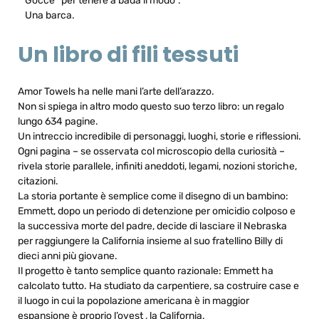
Gocce “per tenere a bada il modo”.
Una barca.
Un libro di fili tessuti
Amor Towels ha nelle mani l’arte dell’arazzo.
Non si spiega in altro modo questo suo terzo libro: un regalo
lungo 634 pagine.
Un intreccio incredibile di personaggi, luoghi, storie e riflessioni.
Ogni pagina – se osservata col microscopio della curiosità –
rivela storie parallele, infiniti aneddoti, legami, nozioni storiche,
citazioni.
La storia portante è semplice come il disegno di un bambino:
Emmett, dopo un periodo di detenzione per omicidio colposo e
la successiva morte del padre, decide di lasciare il Nebraska
per raggiungere la California insieme al suo fratellino Billy di
dieci anni più giovane.
Il progetto è tanto semplice quanto razionale: Emmett ha
calcolato tutto. Ha studiato da carpentiere, sa costruire case e
il luogo in cui la popolazione americana è in maggior
espansione è proprio l’ovest , la California.