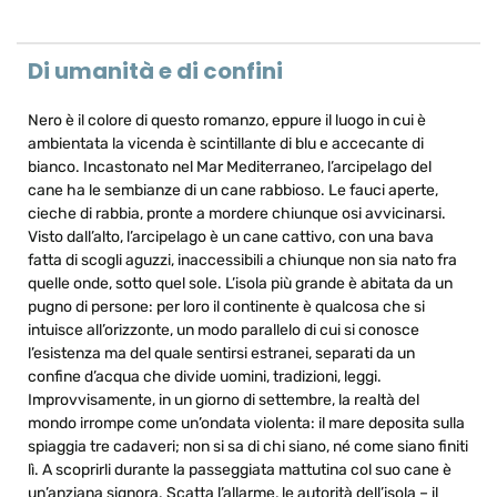
Di umanità e di confini
Nero è il colore di questo romanzo, eppure il luogo in cui è
ambientata la vicenda è scintillante di blu e accecante di
bianco. Incastonato nel Mar Mediterraneo, l’arcipelago del
cane ha le sembianze di un cane rabbioso. Le fauci aperte,
cieche di rabbia, pronte a mordere chiunque osi avvicinarsi.
Visto dall’alto, l’arcipelago è un cane cattivo, con una bava
fatta di scogli aguzzi, inaccessibili a chiunque non sia nato fra
quelle onde, sotto quel sole. L’isola più grande è abitata da un
pugno di persone: per loro il continente è qualcosa che si
intuisce all’orizzonte, un modo parallelo di cui si conosce
l’esistenza ma del quale sentirsi estranei, separati da un
confine d’acqua che divide uomini, tradizioni, leggi.
Improvvisamente, in un giorno di settembre, la realtà del
mondo irrompe come un’ondata violenta: il mare deposita sulla
spiaggia tre cadaveri; non si sa di chi siano, né come siano finiti
lì. A scoprirli durante la passeggiata mattutina col suo cane è
un’anziana signora. Scatta l’allarme, le autorità dell’isola – il