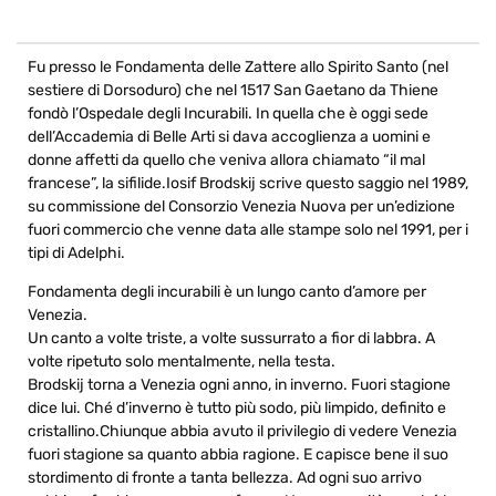
Fu presso le Fondamenta delle Zattere allo Spirito Santo (nel
sestiere di Dorsoduro) che nel 1517 San Gaetano da Thiene
fondò l’Ospedale degli Incurabili. In quella che è oggi sede
dell’Accademia di Belle Arti si dava accoglienza a uomini e
donne affetti da quello che veniva allora chiamato “il mal
francese”, la sifilide.Iosif Brodskij scrive questo saggio nel 1989,
su commissione del Consorzio Venezia Nuova per un’edizione
fuori commercio che venne data alle stampe solo nel 1991, per i
tipi di Adelphi.
Fondamenta degli incurabili è un lungo canto d’amore per
Venezia.
Un canto a volte triste, a volte sussurrato a fior di labbra. A
volte ripetuto solo mentalmente, nella testa.
Brodskij torna a Venezia ogni anno, in inverno. Fuori stagione
dice lui. Ché d’inverno è tutto più sodo, più limpido, definito e
cristallino.Chiunque abbia avuto il privilegio di vedere Venezia
fuori stagione sa quanto abbia ragione. E capisce bene il suo
stordimento di fronte a tanta bellezza. Ad ogni suo arrivo