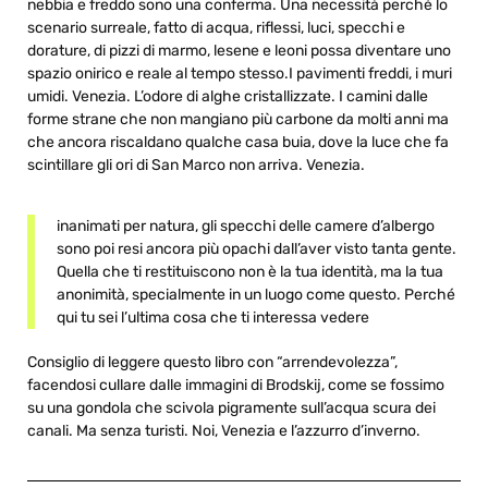
nebbia e freddo sono una conferma. Una necessità perché lo
scenario surreale, fatto di acqua, riflessi, luci, specchi e
dorature, di pizzi di marmo, lesene e leoni possa diventare uno
spazio onirico e reale al tempo stesso.I pavimenti freddi, i muri
umidi. Venezia. L’odore di alghe cristallizzate. I camini dalle
forme strane che non mangiano più carbone da molti anni ma
che ancora riscaldano qualche casa buia, dove la luce che fa
scintillare gli ori di San Marco non arriva. Venezia.
inanimati per natura, gli specchi delle camere d’albergo
sono poi resi ancora più opachi dall’aver visto tanta gente.
Quella che ti restituiscono non è la tua identità, ma la tua
anonimità, specialmente in un luogo come questo. Perché
qui tu sei l’ultima cosa che ti interessa vedere
Consiglio di leggere questo libro con “arrendevolezza”,
facendosi cullare dalle immagini di Brodskij, come se fossimo
su una gondola che scivola pigramente sull’acqua scura dei
canali. Ma senza turisti. Noi, Venezia e l’azzurro d’inverno.