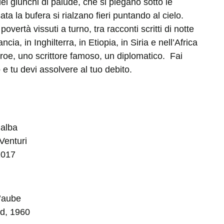
i giunchi di palude, che si piegano sotto le
a la bufera si rialzano fieri puntando al cielo.
overtà vissuti a turno, tra racconti scritti di notte
ia, in Inghilterra, in Etiopia, in Siria e nell’Africa
eroe, uno scrittore famoso, un diplomatico. Fai
e tu devi assolvere al tuo debito.
’alba
Venturi
2017
’aube
rd, 1960