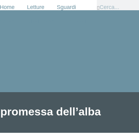
Home
Letture
Sguardi
e cose
Vissi d’arte
Contatti
 promessa dell’alba