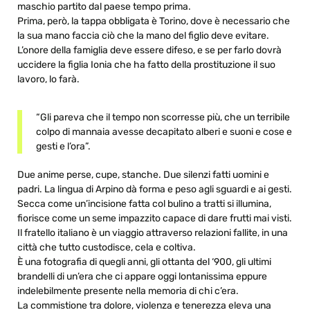
maschio partito dal paese tempo prima.
Prima, però, la tappa obbligata è Torino, dove è necessario che
la sua mano faccia ciò che la mano del figlio deve evitare.
L’onore della famiglia deve essere difeso, e se per farlo dovrà
uccidere la figlia Ionia che ha fatto della prostituzione il suo
lavoro, lo farà.
“Gli pareva che il tempo non scorresse più, che un terribile
colpo di mannaia avesse decapitato alberi e suoni e cose e
gesti e l’ora”.
Due anime perse, cupe, stanche. Due silenzi fatti uomini e
padri. La lingua di Arpino dà forma e peso agli sguardi e ai gesti.
Secca come un’incisione fatta col bulino a tratti si illumina,
fiorisce come un seme impazzito capace di dare frutti mai visti.
Il fratello italiano è un viaggio attraverso relazioni fallite, in una
città che tutto custodisce, cela e coltiva.
È una fotografia di quegli anni, gli ottanta del ‘900, gli ultimi
brandelli di un’era che ci appare oggi lontanissima eppure
indelebilmente presente nella memoria di chi c’era.
La commistione tra dolore, violenza e tenerezza eleva una