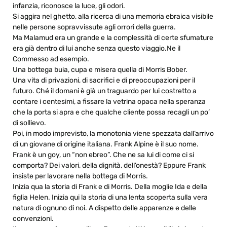
infanzia, riconosce la luce, gli odori.
Si aggira nel ghetto, alla ricerca di una memoria ebraica visibile
nelle persone sopravvissute agli orrori della guerra.
Ma Malamud era un grande e la complessità di certe sfumature
era già dentro di lui anche senza questo viaggio.Ne il
Commesso ad esempio.
Una bottega buia, cupa e misera quella di Morris Bober.
Una vita di privazioni, di sacrifici e di preoccupazioni per il
futuro. Ché il domani è già un traguardo per lui costretto a
contare i centesimi, a fissare la vetrina opaca nella speranza
che la porta si apra e che qualche cliente possa recagli un po’
di sollievo.
Poi, in modo imprevisto, la monotonia viene spezzata dall’arrivo
di un giovane di origine italiana. Frank Alpine è il suo nome.
Frank è un goy, un “non ebreo”. Che ne sa lui di come ci si
comporta? Dei valori, della dignità, dell’onestà? Eppure Frank
insiste per lavorare nella bottega di Morris.
Inizia qua la storia di Frank e di Morris. Della moglie Ida e della
figlia Helen. Inizia qui la storia di una lenta scoperta sulla vera
natura di ognuno di noi. A dispetto delle apparenze e delle
convenzioni.