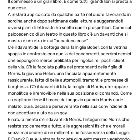
Il commesso è un gran libro. E come tutti i grandi libri si presta a
due cose.
A restarti appiccicato da qualche parte nel cuore, lavorando in
sordina anche dopo settimane dalla lettura e suggerendoti
diversi piani di lettura.Io ho scelto quello prospettico. Come sul
palcoscenico di un teatro in questo libro c’è un davanti che si
mostra e un retro in cui “accadono cose”.
C’è il davanti della bottega della famiglia Bober, con la vetrina
spoglia in contrasto con quella dei concorrenti, acerrimi nemici
che espongono merce prelibata per ingolosire i pochi clienti
della via. C’è la facciata pulita dei pretendenti della figlia di
Morris, la giovane Helen, una facciata apparentemente
rassicurante, fatta di belle automobili, tramonti e promesse di
borghesia. C’è il davanti di Ida, la moglie di Morris, che appare
monolitica e irremovibile nella sua posizione di comando. Come
un capitano tiene il timone del negozio quando Morris cade
malato; dura, decisa e perseverante nella sua convinzione di
non accettare aiuto da un goy.
E naturalmente c’è il davanti di Morris, l’integerrimo Morris che
resiste stoicamente a tutto, alle aggressioni fisiche e morali
senza mai cedere di un millimetro nell’osservanza della Legge.
E Frank? Qual’è la strana facciata di questo mezzo vagabondo