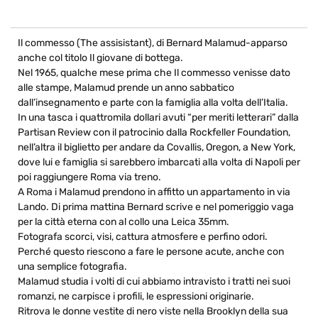
Il commesso (The assisistant), di Bernard Malamud-apparso
anche col titolo Il giovane di bottega.
Nel 1965, qualche mese prima che Il commesso venisse dato
alle stampe, Malamud prende un anno sabbatico
dall’insegnamento e parte con la famiglia alla volta dell’Italia.
In una tasca i quattromila dollari avuti “per meriti letterari” dalla
Partisan Review con il patrocinio dalla Rockfeller Foundation,
nell’altra il biglietto per andare da Covallis, Oregon, a New York,
dove lui e famiglia si sarebbero imbarcati alla volta di Napoli per
poi raggiungere Roma via treno.
A Roma i Malamud prendono in affitto un appartamento in via
Lando. Di prima mattina Bernard scrive e nel pomeriggio vaga
per la città eterna con al collo una Leica 35mm.
Fotografa scorci, visi, cattura atmosfere e perfino odori.
Perché questo riescono a fare le persone acute, anche con
una semplice fotografia.
Malamud studia i volti di cui abbiamo intravisto i tratti nei suoi
romanzi, ne carpisce i profili, le espressioni originarie.
Ritrova le donne vestite di nero viste nella Brooklyn della sua