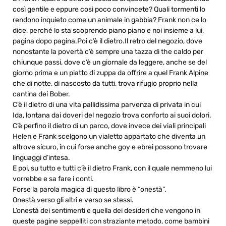
così gentile e eppure così poco convincete? Quali tormenti lo
rendono inquieto come un animale in gabbia? Frank non ce lo
dice, perché lo sta scoprendo piano piano e noi insieme a lui,
pagina dopo pagina.Poi c’è il dietro.Il retro del negozio, dove
nonostante la povertà c’è sempre una tazza di the caldo per
chiunque passi, dove c’è un giornale da leggere, anche se del
giorno prima e un piatto di zuppa da offrire a quel Frank Alpine
che di notte, di nascosto da tutti, trova rifugio proprio nella
cantina dei Bober.
C’è il dietro di una vita pallidissima parvenza di privata in cui
Ida, lontana dai doveri del negozio trova conforto ai suoi dolori.
C’è perfino il dietro di un parco, dove invece dei viali principali
Helen e Frank scelgono un vialetto appartato che diventa un
altrove sicuro, in cui forse anche goy e ebrei possono trovare
linguaggi d’intesa.
E poi, su tutto e tutti c’è il dietro Frank, con il quale nemmeno lui
vorrebbe e sa fare i conti.
Forse la parola magica di questo libro è “onestà”.
Onestà verso gli altri e verso se stessi.
L’onestà dei sentimenti e quella dei desideri che vengono in
queste pagine seppelliti con straziante metodo, come bambini