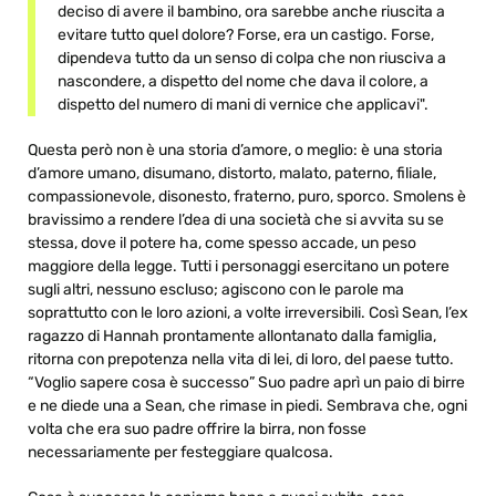
deciso di avere il bambino, ora sarebbe anche riuscita a
evitare tutto quel dolore? Forse, era un castigo. Forse,
dipendeva tutto da un senso di colpa che non riusciva a
nascondere, a dispetto del nome che dava il colore, a
dispetto del numero di mani di vernice che applicavi".
Questa però non è una storia d’amore, o meglio: è una storia
d’amore umano, disumano, distorto, malato, paterno, filiale,
compassionevole, disonesto, fraterno, puro, sporco. Smolens è
bravissimo a rendere l’dea di una società che si avvita su se
stessa, dove il potere ha, come spesso accade, un peso
maggiore della legge. Tutti i personaggi esercitano un potere
sugli altri, nessuno escluso; agiscono con le parole ma
soprattutto con le loro azioni, a volte irreversibili. Così Sean, l’ex
ragazzo di Hannah prontamente allontanato dalla famiglia,
ritorna con prepotenza nella vita di lei, di loro, del paese tutto.
“Voglio sapere cosa è successo” Suo padre aprì un paio di birre
e ne diede una a Sean, che rimase in piedi. Sembrava che, ogni
volta che era suo padre offrire la birra, non fosse
necessariamente per festeggiare qualcosa.