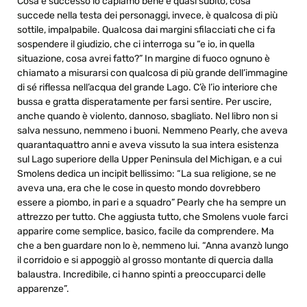
Cosa è successo lo capiamo bene e quasi subito, cosa
succede nella testa dei personaggi, invece, è qualcosa di più
sottile, impalpabile. Qualcosa dai margini sfilacciati che ci fa
sospendere il giudizio, che ci interroga su “e io, in quella
situazione, cosa avrei fatto?” In margine di fuoco ognuno è
chiamato a misurarsi con qualcosa di più grande dell’immagine
di sé riflessa nell’acqua del grande Lago. C’è l’io interiore che
bussa e gratta disperatamente per farsi sentire. Per uscire,
anche quando è violento, dannoso, sbagliato. Nel libro non si
salva nessuno, nemmeno i buoni. Nemmeno Pearly, che aveva
quarantaquattro anni e aveva vissuto la sua intera esistenza
sul Lago superiore della Upper Peninsula del Michigan, e a cui
Smolens dedica un incipit bellissimo: “La sua religione, se ne
aveva una, era che le cose in questo mondo dovrebbero
essere a piombo, in pari e a squadro” Pearly che ha sempre un
attrezzo per tutto. Che aggiusta tutto, che Smolens vuole farci
apparire come semplice, basico, facile da comprendere. Ma
che a ben guardare non lo è, nemmeno lui. “Anna avanzò lungo
il corridoio e si appoggiò al grosso montante di quercia dalla
balaustra. Incredibile, ci hanno spinti a preoccuparci delle
apparenze”.