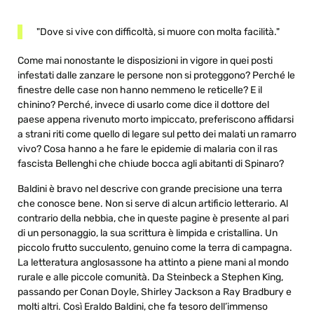
"Dove si vive con difficoltà, si muore con molta facilità."
Come mai nonostante le disposizioni in vigore in quei posti
infestati dalle zanzare le persone non si proteggono? Perché le
finestre delle case non hanno nemmeno le reticelle? E il
chinino? Perché, invece di usarlo come dice il dottore del
paese appena rivenuto morto impiccato, preferiscono affidarsi
a strani riti come quello di legare sul petto dei malati un ramarro
vivo? Cosa hanno a he fare le epidemie di malaria con il ras
fascista Bellenghi che chiude bocca agli abitanti di Spinaro?
Baldini è bravo nel descrive con grande precisione una terra
che conosce bene. Non si serve di alcun artificio letterario. Al
contrario della nebbia, che in queste pagine è presente al pari
di un personaggio, la sua scrittura è limpida e cristallina. Un
piccolo frutto succulento, genuino come la terra di campagna.
La letteratura anglosassone ha attinto a piene mani al mondo
rurale e alle piccole comunità. Da Steinbeck a Stephen King,
passando per Conan Doyle, Shirley Jackson a Ray Bradbury e
molti altri. Così Eraldo Baldini, che fa tesoro dell’immenso