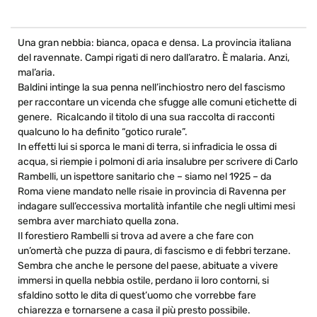
Una gran nebbia: bianca, opaca e densa. La provincia italiana
del ravennate. Campi rigati di nero dall’aratro. È malaria. Anzi,
mal’aria.
Baldini intinge la sua penna nell’inchiostro nero del fascismo
per raccontare un vicenda che sfugge alle comuni etichette di
genere. Ricalcando il titolo di una sua raccolta di racconti
qualcuno lo ha definito “gotico rurale”.
In effetti lui si sporca le mani di terra, si infradicia le ossa di
acqua, si riempie i polmoni di aria insalubre per scrivere di Carlo
Rambelli, un ispettore sanitario che – siamo nel 1925 – da
Roma viene mandato nelle risaie in provincia di Ravenna per
indagare sull’eccessiva mortalità infantile che negli ultimi mesi
sembra aver marchiato quella zona.
Il forestiero Rambelli si trova ad avere a che fare con
un’omertà che puzza di paura, di fascismo e di febbri terzane.
Sembra che anche le persone del paese, abituate a vivere
immersi in quella nebbia ostile, perdano ii loro contorni, si
sfaldino sotto le dita di quest’uomo che vorrebbe fare
chiarezza e tornarsene a casa il più presto possibile.