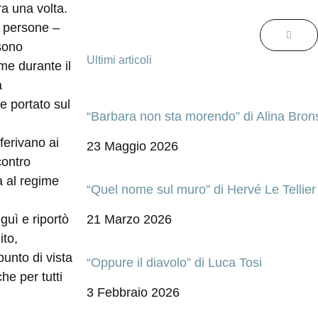
a una volta.
e persone –
sono
Ultimi articoli
me durante il
a
 e portato sul
“Barbara non sta morendo” di Alina Bron
ferivano ai
23 Maggio 2026
contro
a al regime
“Quel nome sul muro” di Hervé Le Tellier
uì e riportò
21 Marzo 2026
ito,
punto di vista
“Oppure il diavolo” di Luca Tosi
che per tutti
3 Febbraio 2026