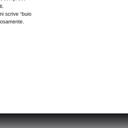
i.
ni scrive “buio
orosamente.
e