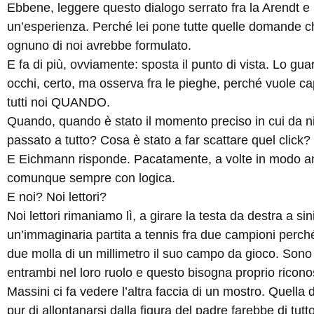
Ebbene, leggere questo dialogo serrato fra la Arendt 
un’esperienza. Perché lei pone tutte quelle domande c
ognuno di noi avrebbe formulato.
E fa di più, ovviamente: sposta il punto di vista. Lo gua
occhi, certo, ma osserva fra le pieghe, perché vuole ca
tutti noi QUANDO.
Quando, quando è stato il momento preciso in cui da ni
passato a tutto? Cosa è stato a far scattare quel click?
E Eichmann risponde. Pacatamente, a volte in modo an
comunque sempre con logica.
E noi? Noi lettori?
Noi lettori rimaniamo lì, a girare la testa da destra a si
un’immaginaria partita a tennis fra due campioni perc
due molla di un millimetro il suo campo da gioco. Sono
entrambi nel loro ruolo e questo bisogna proprio ricono
Massini ci fa vedere l’altra faccia di un mostro. Quella d
pur di allontanarsi dalla figura del padre farebbe di tut