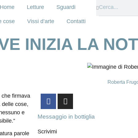
Home
Letture
Sguardi
e cose
Vissi d’arte
Contatti
E INIZIA LA NO
Roberta Frug
o che firmava
 delle cose,
o nessuno e
Messaggio in bottiglia
ibile.”
Scrivimi
ratura parole