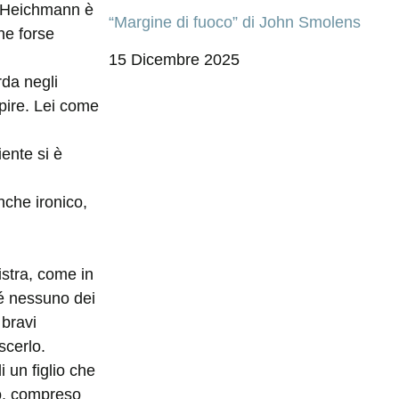
e Heichmann è
“Margine di fuoco” di John Smolens
he forse
15 Dicembre 2025
rda negli
pire. Lei come
ente si è
che ironico,
nistra, come in
hé nessuno dei
 bravi
scerlo.
i un figlio che
to, compreso