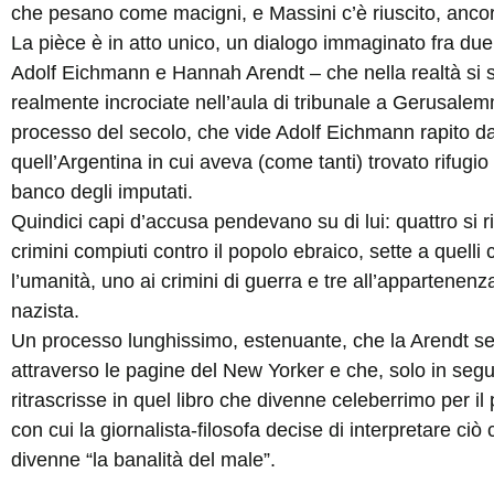
che pesano come macigni, e Massini c’è riuscito, ancor
La pièce è in atto unico, un dialogo immaginato fra du
Adolf Eichmann e Hannah Arendt – che nella realtà si 
realmente incrociate nell’aula di tribunale a Gerusalem
processo del secolo, che vide Adolf Eichmann rapito d
quell’Argentina in cui aveva (come tanti) trovato rifugio
banco degli imputati.
Quindici capi d’accusa pendevano su di lui: quattro si ri
crimini compiuti contro il popolo ebraico, sette a quelli 
l’umanità, uno ai crimini di guerra e tre all’appartenenz
nazista.
Un processo lunghissimo, estenuante, che la Arendt seg
attraverso le pagine del New Yorker e che, solo in segu
ritrascrisse in quel libro che divenne celeberrimo per il 
con cui la giornalista-filosofa decise di interpretare ciò 
divenne “la banalità del male”.