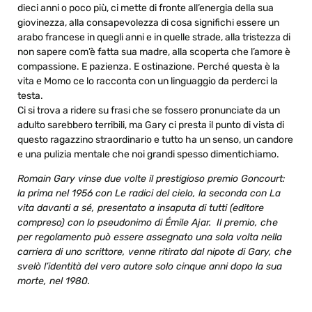
dieci anni o poco più, ci mette di fronte all’energia della sua
giovinezza, alla consapevolezza di cosa significhi essere un
arabo francese in quegli anni e in quelle strade, alla tristezza di
non sapere com’è fatta sua madre, alla scoperta che l’amore è
compassione. E pazienza. E ostinazione. Perché questa è la
vita e Momo ce lo racconta con un linguaggio da perderci la
testa.
Ci si trova a ridere su frasi che se fossero pronunciate da un
adulto sarebbero terribili, ma Gary ci presta il punto di vista di
questo ragazzino straordinario e tutto ha un senso, un candore
e una pulizia mentale che noi grandi spesso dimentichiamo.
Romain Gary vinse due volte il prestigioso premio Goncourt:
la prima nel 1956 con Le radici del cielo, la seconda con La
vita davanti a sé, presentato a insaputa di tutti (editore
compreso) con lo pseudonimo di Émile Ajar. Il premio, che
per regolamento può essere assegnato una sola volta nella
carriera di uno scrittore, venne ritirato dal nipote di Gary, che
svelò l’identità del vero autore solo cinque anni dopo la sua
morte, nel 1980.