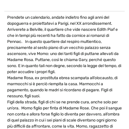
Prendete un calendario, andate indietro fino agli anni del
dopoguerra e proiettatevi a Parigi, nel XX arrondissement.
Arriverete a Belville, il quartiere che vide nascere Edith Piaf e
che in tempi più recenti ha fatto da cornice ai romanzi di
Pennac. In questo quartiere dal respiro multientico,
precisamente al sesto piano di un vecchio palazzo senza
ascensore, vive Momo: uno dei tanti figli di puttane allevati da
Madame Rosa. Puttane, così le chiama Gary, perché questo
sono. E in quanto tali non degne, secondo la legge del tempo, di
poter accudire i propri figli.
Madame Rosa, ex prostituta ebrea scampata all’olocausto, di
marmocchi si è perciò riempita la casa. Marmocchi a
pagamento, quando le madri si ricordano di pagare. Figli di
nessuno, figli suoi.
Figli della strada, figli di chi se ne prende cura, anche solo per
un’ora. Momo figlio per finta di Madame Rose. Che poi il sangue
non conta e allora forse figlio lo diventa per davvero, all’ombra
di quel palazzo in cui i sei piani di scale diventano ogni giorno
più difficili da affrontare, come la vita. Momo, ragazzetto di