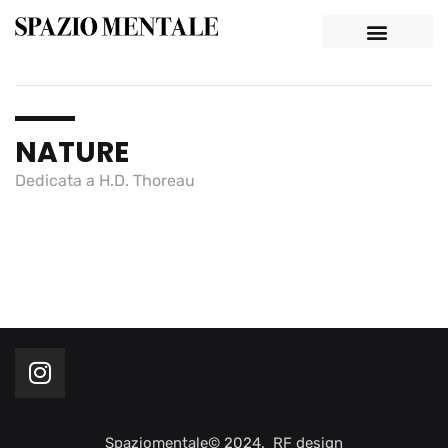
NATURE
Dedicata a H.D. Thoreau
Spaziomentale© 2024. RF design