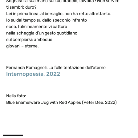
Sognasti la sua mano sul tuo braccio, talvolta? Non servire
ti sembrò duro?
Lei in prima linea, al bersaglio, non ha retto altrettanto.
Io su dal tempo su dallo specchio infranto
ecco, fulmineamente vi catturo
nella scheggia d’un gesto quotidiano
sul compiersi: ambedue
giovani – eterne.
Fernanda Romagnoli, La folle tentazione dell’eterno
Internopoesia, 2022
Nella foto:
Blue Enamelware Jug with Red Apples
(Peter Dee,
2022)