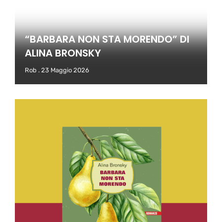
“BARBARA NON STA MORENDO” DI
ALINA BRONSKY
Rob
23 Maggio 2026