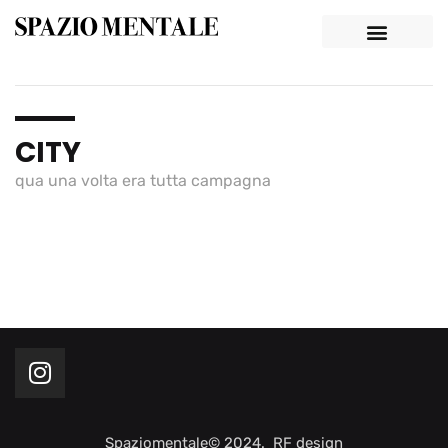
CITY
qua una volta era tutta campagna
Spaziomentale© 2024. RF design